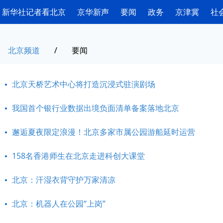
新华社记者看北京
京华新声
要闻
政务
京津冀
社
北京频道
/
要闻
北京天桥艺术中心将打造沉浸式驻演剧场
我国首个银行业数据出境负面清单备案落地北京
邂逅夏夜限定浪漫！北京多家市属公园游船延时运营
158名香港师生在北京走进科创大课堂
北京：汗湿衣背守护万家清凉
北京：机器人在公园“上岗”