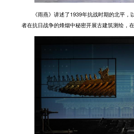
《雨燕》讲述了1939年抗战时期的北平，
者在抗日战争的烽烟中秘密开展古建筑测绘，