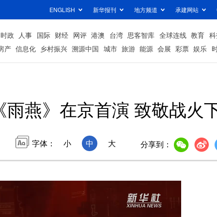
ENGLISH
新华报刊
地方频道
承建网站
时政
人事
国际
财经
网评
港澳
台湾
思客智库
全球连线
教育
科
房产
信息化
乡村振兴
溯源中国
城市
旅游
能源
会展
彩票
娱乐
《雨燕》在京首演 致敬战火
字体：
小
中
大
分享到：