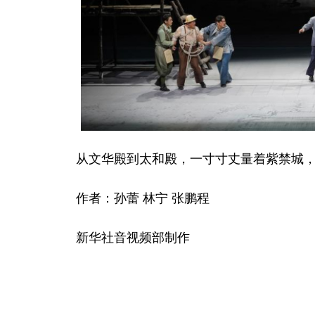
从文华殿到太和殿，一寸寸丈量着紫禁城，
作者：孙蕾 林宁 张鹏程
新华社音视频部制作