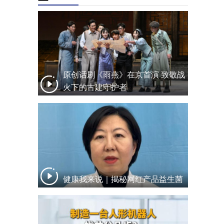
原创话剧《雨燕》在京首演 致敬战
火下的古建守护者
健康我来说｜揭秘网红产品益生菌