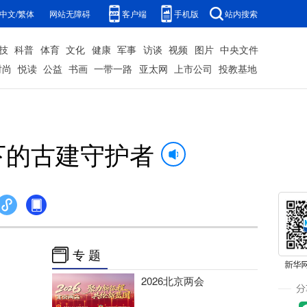
中文/繁体
网站无障碍
客户端
手机版
站内搜索
技
科普
体育
文化
健康
军事
访谈
视频
图片
中央文件
时尚
悦读
公益
书画
一带一路
亚太网
上市公司
投教基地
下的古建守护者
专 题
2026北京两会