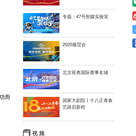
专题：47号智媒实验室
2025服贸会
北京双奥国际赛事名城
功而
国家大剧院丨十八正青春
艺路启新程
视 频