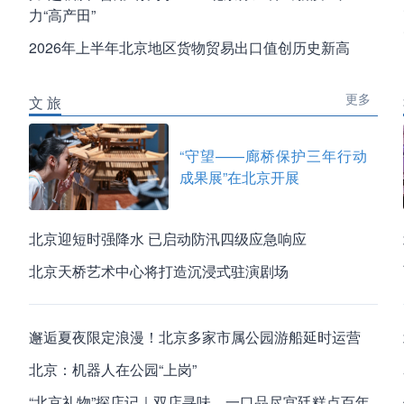
力“高产田”
2026年上半年北京地区货物贸易出口值创历史新高
更多
文 旅
“守望——廊桥保护三年行动
成果展”在北京开展
北京迎短时强降水 已启动防汛四级应急响应
北京天桥艺术中心将打造沉浸式驻演剧场
邂逅夏夜限定浪漫！北京多家市属公园游船延时运营
北京：机器人在公园“上岗”
“北京礼物”探店记｜双店寻味，一口品尽宫廷糕点百年