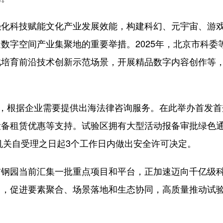
科技赋能文化产业发展效能，构建科幻、元宇宙、游
数字空间产业集聚地的重要举措。2025年，北京市科委
此培育前沿技术创新示范场景，开展精品数字内容创作等
，根据企业需要提供出海法律咨询服务。在此举办首发首
设备租赁优惠等支持。试验区拥有大型活动报备审批绿色
安机关自受理之日起3个工作日内做出安全许可决定。
园当前汇集一批重点项目和平台，正加速迈向千亿级
力，促进要素聚合、场景落地和生态协同，高质量推动试