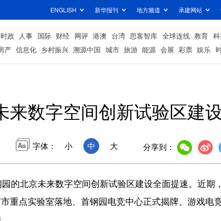
ENGLISH
新华报刊
地方频道
承建网站
时政
人事
国际
财经
网评
港澳
台湾
思客智库
全球连线
教育
科
房产
信息化
乡村振兴
溯源中国
城市
旅游
能源
会展
彩票
娱乐
未来数字空间创新试验区建
字体：
小
中
大
分享到：
园的北京未来数字空间创新试验区建设全面提速。近期
京市重点实验室落地、首钢园电竞中心正式揭牌、游戏电
的。