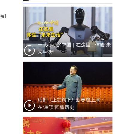
嘉靖】
一眼心动的中国｜在这里，体验“未
来生活”
话剧《正红旗下》新春档上演：
在“屋顶”回望历史