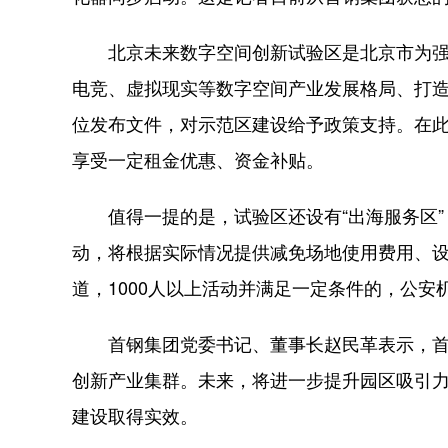
北京未来数字空间创新试验区是北京市为强化
电竞、虚拟现实等数字空间产业发展格局、打造
位发布文件，对示范区建设给予政策支持。在
享受一定租金优惠、资金补贴。
值得一提的是，试验区还设有“出海服务区”
动，将根据实际情况提供减免场地使用费用、
道，1000人以上活动并满足一定条件的，公
首钢集团党委书记、董事长赵民革表示，首钢
创新产业集群。未来，将进一步提升园区吸引
建设取得实效。