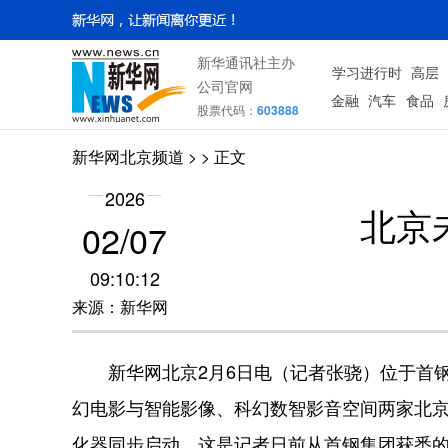
新华通讯社主办
学习进行时
高层
公司官网
金融
汽车
食品
股票代码：
603888
新华网北京频道
>
> 正文
2026
北京
02/07
09:10:12
来源：新华网
新华网北京2月6日电（记者张骁）位于首钢
幻电影与智能影像、科幻数智影音空间两家北
化器同步启动。这是记者日前从首钢集团获悉