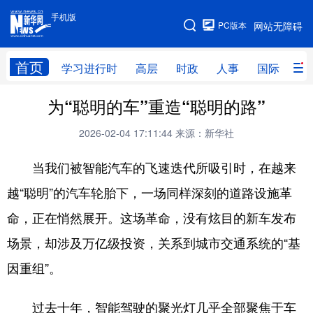
手机版
手机版
PC版本
网站无障碍
网站地图
首页
学习进行时
高层
时政
人事
国际
财
为“聪明的车”重造“聪明的路”
学习进行时
高层
时政
人事
2026-02-04 17:11:44
来源：新华社
国际
财经
网评
港澳
台湾
思客智库
全球连线
教育
当我们被智能汽车的飞速迭代所吸引时，在越来
越“聪明”的汽车轮胎下，一场同样深刻的道路设施革
科技
科普
体育
文化
命，正在悄然展开。这场革命，没有炫目的新车发布
健康
军事
访谈
视频
场景，却涉及万亿级投资，关系到城市交通系统的“基
图片
中央文件
金融
汽车
因重组”。
食品
人居
信息化
乡村振兴
过去十年，智能驾驶的聚光灯几乎全部聚焦于车
溯源中国
城市
旅游
能源