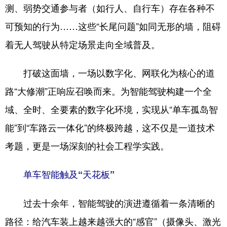
四川
贵州
云南
西藏
测、弱势交通参与者（如行人、自行车）存在各种不
可预知的行为……这些“长尾问题”如同无形的墙，阻碍
陕西
甘肃
青海
宁夏
着无人驾驶从特定场景走向全域普及。
新疆
内蒙古
黑龙江
打破这面墙，一场以数字化、网联化为核心的道
多语种频道
路“大修潮”正响应召唤而来。为智能驾驶构建一个全
English
Español
Français
عربى
域、全时、全要素的数字化环境，实现从“单车孤岛智
能”到“车路云一体化”的终极跨越，这不仅是一道技术
Русский язык
日本語
한국어
考题，更是一场深刻的社会工程学实践。
Deutsch
Português
单车智能触及“天花板”
过去十余年，智能驾驶的演进遵循着一条清晰的
路径：给汽车装上越来越强大的“感官”（摄像头、激光