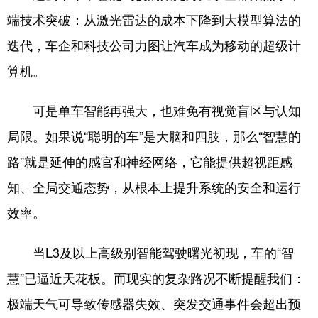
端技术突破：从激光雷达的成本下降到大模型算法的
会展
彩票
娱乐
时尚
迭代，车企和科技公司力图让汽车成为移动的超级计
悦读
公益
书画
一带一路
算机。
亚太网
上市公司
投教基地
可是单车智能再强大，也难免有视觉盲区与认知
局限。如果说“聪明的车”是大脑和四肢，那么“智慧的
地方频道
路”就是延伸的感官和神经网络，它能提供超视距感
北京
天津
河北
山西
知、全局交通态势，从根本上提升系统的安全和运行
辽宁
吉林
上海
江苏
效率。
浙江
安徽
福建
江西
当L3及以上高级别智能驾驶曙光初现，车的“智
山东
河南
湖北
湖南
慧”已逼近天花板。而现实的复杂路况不断提醒我们：
广东
广西
海南
重庆
极端天气可导致传感器失效、突发交通事件会超出预