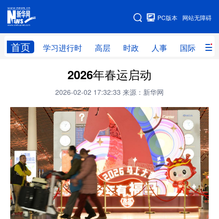
手机版
PC版本
网站无障碍
网站地图
首页
学习进行时
高层
时政
人事
国际
财
2026年春运启动
学习进行时
高层
时政
人事
2026-02-02 17:32:33
来源：新华网
国际
财经
网评
港澳
台湾
思客智库
全球连线
教育
科技
科创
量子
体育
文化
书画
健康
军事
访谈
视频
图片
政务
法律
中央文件
金融
汽车
食品
人居
信息化
数字经济