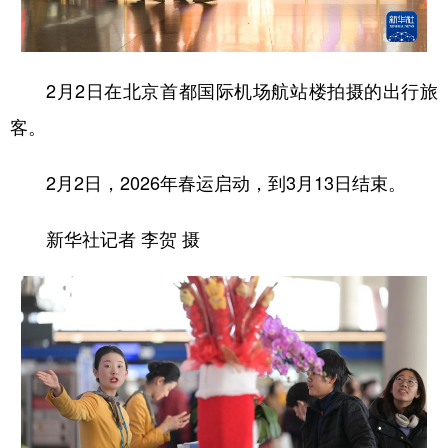
学术中国
乡村振兴
银龄
溯源中国
城市
旅游
能源
会展
2月2日在北京首都国际机场航站楼拍摄的出行旅
彩票
娱乐
时尚
悦读
客。
公益
一带一路
亚太网
上市公司
2月2日，2026年春运启动，到3月13日结束。
文化产业
新华社记者 李贺 摄
地方频道
北京
天津
河北
山西
辽宁
吉林
上海
江苏
浙江
安徽
福建
江西