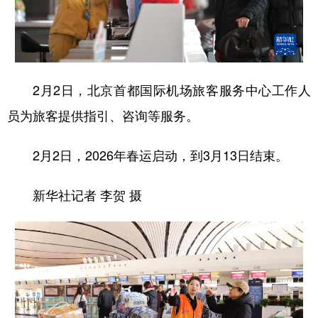
山东
河南
湖北
湖南
广东
广西
海南
重庆
四川
贵州
云南
西藏
2月2日，北京首都国际机场旅客服务中心工作人
陕西
甘肃
青海
宁夏
员为旅客提供指引、咨询等服务。
新疆
内蒙古
黑龙江
2月2日，2026年春运启动，到3月13日结束。
多语种频道
新华社记者 李贺 摄
English
Español
Français
عربى
Русский язык
日本語
한국어
Deutsch
Português