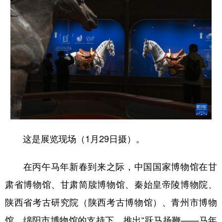
山东
河南
湖北
湖南
广东
广西
海南
重庆
四川
贵州
云南
西藏
陕西
甘肃
青海
宁夏
新疆
内蒙古
黑龙江
多语种频道
这是展览现场（1月29日摄）。
English
Español
Français
عربى
在丙午马年新春到来之际，中国国家博物馆在甘
Русский язык
日本語
한국어
肃省博物馆、甘肃简牍博物馆、秦始皇帝陵博物院、
Deutsch
Português
陕西省考古研究院（陕西考古博物馆）、青州市博物
馆、绵阳市博物馆的支持下，推出“跃马扬鞭——马年