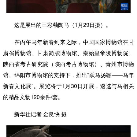
学术中国
乡村振兴
银龄
溯源中国
这是展出的三彩釉陶马（1月29日摄）。
城市
旅游
能源
会展
彩票
娱乐
时尚
悦读
在丙午马年新春到来之际，中国国家博物馆在甘
公益
一带一路
亚太网
上市公司
肃省博物馆、甘肃简牍博物馆、秦始皇帝陵博物院、
陕西省考古研究院（陕西考古博物馆）、青州市博物
文化产业
馆、绵阳市博物馆的支持下，推出“跃马扬鞭——马年
新春文化展”。展览将于1月30日开展，遴选与马相关
地方频道
的精品文物120余件/套。
北京
天津
河北
山西
新华社记者 金良快 摄
辽宁
吉林
上海
江苏
浙江
安徽
福建
江西