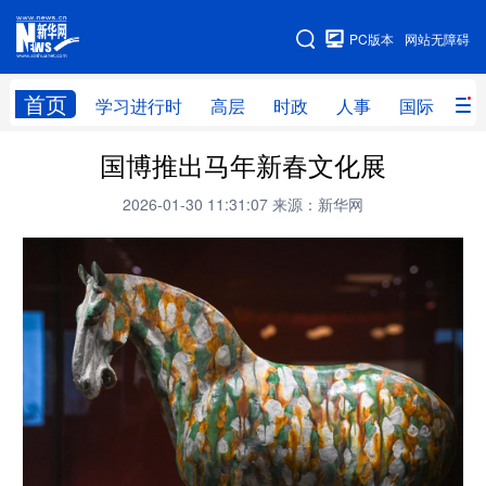
手机版
PC版本
网站无障碍
网站地图
首页
学习进行时
高层
时政
人事
国际
财
国博推出马年新春文化展
学习进行时
高层
时政
人事
2026-01-30 11:31:07
来源：新华网
国际
财经
网评
港澳
台湾
思客智库
全球连线
教育
科技
科创
量子
体育
文化
书画
健康
军事
访谈
视频
图片
政务
法律
中央文件
金融
汽车
食品
人居
信息化
数字经济