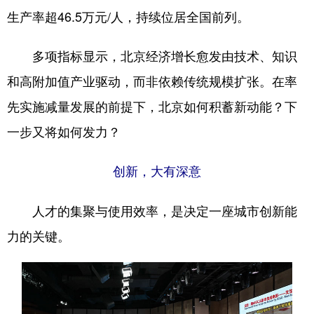
生产率超46.5万元/人，持续位居全国前列。
会展
彩票
娱乐
时尚
多项指标显示，北京经济增长愈发由技术、知识
悦读
公益
书画
一带一路
和高附加值产业驱动，而非依赖传统规模扩张。在率
亚太网
上市公司
投教基地
先实施减量发展的前提下，北京如何积蓄新动能？下
一步又将如何发力？
地方频道
创新，大有深意
北京
天津
河北
山西
辽宁
吉林
上海
江苏
人才的集聚与使用效率，是决定一座城市创新能
浙江
安徽
福建
江西
力的关键。
山东
河南
湖北
湖南
广东
广西
海南
重庆