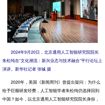
四川
贵州
云南
西藏
陕西
甘肃
青海
宁夏
新疆
内蒙古
黑龙江
多语种频道
English
Español
Français
عربى
2024年9月20日，北京通用人工智能研究院院长
Русский язык
日本語
한국어
朱松纯在“文化潮流：新兴业态与技术融合”平行论坛上
演讲。新华社记者 张铖 摄
Deutsch
Português
2020年，美国《新闻周刊》曾提出疑问：为什么
给予巨额研发经费，人工智能学者朱松纯仍选择回到
中国？如今，以北京通用人工智能研究院院长身份，