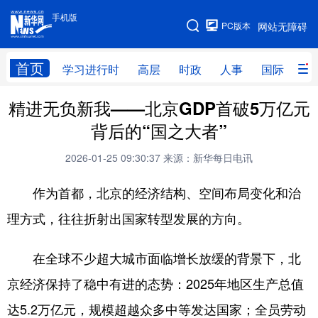
手机版
手机版
PC版本
网站无障碍
网站地图
首页
学习进行时
高层
时政
人事
国际
财
精进无负新我——北京GDP首破5万亿元
学习进行时
高层
时政
人事
背后的“国之大者”
国际
财经
网评
港澳
2026-01-25 09:30:37
来源：新华每日电讯
台湾
思客智库
全球连线
教育
作为首都，北京的经济结构、空间布局变化和治
科技
科普
体育
文化
理方式，往往折射出国家转型发展的方向。
健康
军事
访谈
视频
在全球不少超大城市面临增长放缓的背景下，北
图片
中央文件
金融
汽车
京经济保持了稳中有进的态势：2025年地区生产总值
食品
人居
信息化
乡村振兴
达5.2万亿元，规模超越众多中等发达国家；全员劳动
溯源中国
城市
旅游
能源