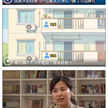
国家大剧院将《一江春水向东流》搬上话剧舞台
楼上漏水邻居不配合，谁来担责？