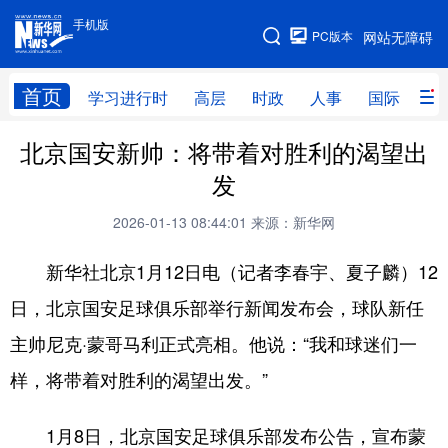
手机版
手机版
PC版本
网站无障碍
网站地图
首页
学习进行时
高层
时政
人事
国际
财
北京国安新帅：将带着对胜利的渴望出
学习进行时
高层
时政
人事
发
国际
财经
网评
港澳
2026-01-13 08:44:01
来源：新华网
台湾
思客智库
全球连线
教育
新华社北京1月12日电（记者李春宇、夏子麟）12
科技
科普
体育
文化
日，北京国安足球俱乐部举行新闻发布会，球队新任
健康
军事
访谈
视频
主帅尼克·蒙哥马利正式亮相。他说：“我和球迷们一
图片
中央文件
金融
汽车
样，将带着对胜利的渴望出发。”
食品
人居
信息化
乡村振兴
1月8日，北京国安足球俱乐部发布公告，宣布蒙
溯源中国
城市
旅游
能源