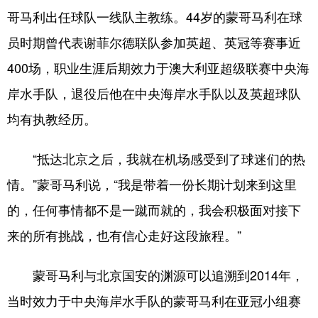
哥马利出任球队一线队主教练。44岁的蒙哥马利在球
会展
彩票
娱乐
时尚
员时期曾代表谢菲尔德联队参加英超、英冠等赛事近
悦读
公益
书画
一带一路
400场，职业生涯后期效力于澳大利亚超级联赛中央海
亚太网
上市公司
投教基地
岸水手队，退役后他在中央海岸水手队以及英超球队
均有执教经历。
地方频道
“抵达北京之后，我就在机场感受到了球迷们的热
北京
天津
河北
山西
情。”蒙哥马利说，“我是带着一份长期计划来到这里
辽宁
吉林
上海
江苏
的，任何事情都不是一蹴而就的，我会积极面对接下
来的所有挑战，也有信心走好这段旅程。”
浙江
安徽
福建
江西
山东
河南
湖北
湖南
蒙哥马利与北京国安的渊源可以追溯到2014年，
广东
广西
海南
重庆
当时效力于中央海岸水手队的蒙哥马利在亚冠小组赛