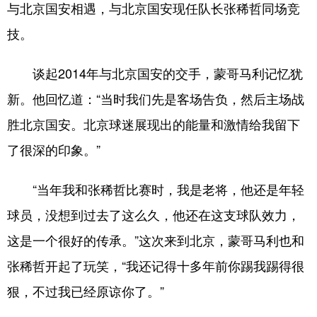
四川
贵州
云南
西藏
与北京国安相遇，与北京国安现任队长张稀哲同场竞
技。
陕西
甘肃
青海
宁夏
新疆
内蒙古
黑龙江
谈起2014年与北京国安的交手，蒙哥马利记忆犹
新。他回忆道：“当时我们先是客场告负，然后主场战
多语种频道
胜北京国安。北京球迷展现出的能量和激情给我留下
了很深的印象。”
English
Español
Français
عربى
Русский язык
日本語
한국어
“当年我和张稀哲比赛时，我是老将，他还是年轻
Deutsch
Português
球员，没想到过去了这么久，他还在这支球队效力，
这是一个很好的传承。”这次来到北京，蒙哥马利也和
张稀哲开起了玩笑，“我还记得十多年前你踢我踢得很
狠，不过我已经原谅你了。”