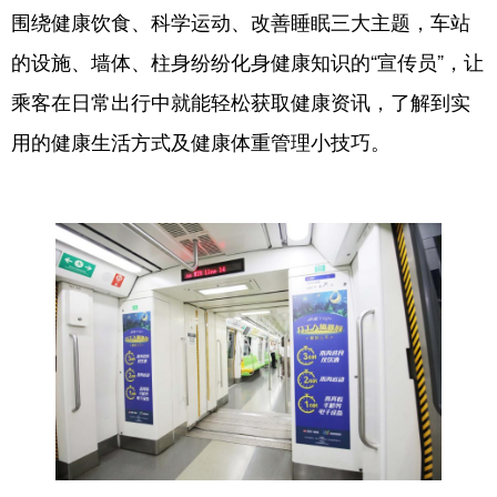
四川
贵州
云南
西藏
围绕健康饮食、科学运动、改善睡眠三大主题，车站
陕西
甘肃
青海
宁夏
的设施、墙体、柱身纷纷化身健康知识的“宣传员”，让
乘客在日常出行中就能轻松获取健康资讯，了解到实
新疆
内蒙古
黑龙江
用的健康生活方式及健康体重管理小技巧。
多语种频道
English
Español
Français
عربى
Русский язык
日本語
한국어
Deutsch
Português