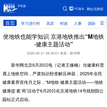
手机版
手机版
PC版本
网站无障碍
网站地图
首页
学习进行时
高层
时政
人事
国际
财
坐地铁也能学知识 京港地铁推出“M地铁
学习进行时
高层
时政
人事
·健康主题活动”
国际
财经
网评
港澳
2025-06-21 08:49:01
来源：新华网
台湾
思客智库
全球连线
教育
新华网北京6月20日电（记者王修楠）当健康科普
科技
科普
体育
文化
遇上地铁空间，严肃知识秒变解压神器，2025年全民
健康
军事
访谈
视频
健康素养宣传月之际，“M地铁·健康主题活动——地铁
图片
中央文件
金融
汽车
健康提‘素’局”活动于6月20日在京港地铁14号线朝阳公
食品
人居
信息化
乡村振兴
园站正式启动。
溯源中国
城市
旅游
能源