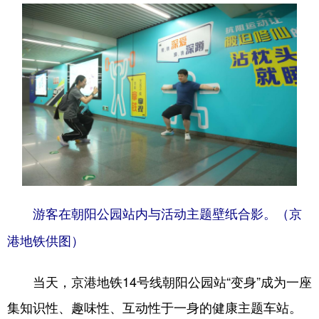
会展
彩票
娱乐
时尚
悦读
公益
书画
一带一路
亚太网
上市公司
投教基地
地方频道
北京
天津
河北
山西
辽宁
吉林
上海
江苏
游客在朝阳公园站内与活动主题壁纸合影。（京
浙江
安徽
福建
江西
港地铁供图）
山东
河南
湖北
湖南
当天，京港地铁14号线朝阳公园站“变身”成为一座
广东
广西
海南
重庆
集知识性、趣味性、互动性于一身的健康主题车站。